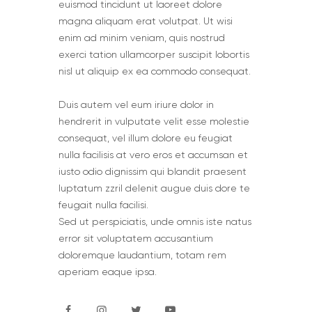
euismod tincidunt ut laoreet dolore
magna aliquam erat volutpat. Ut wisi
enim ad minim veniam, quis nostrud
exerci tation ullamcorper suscipit lobortis
nisl ut aliquip ex ea commodo consequat.
Duis autem vel eum iriure dolor in
hendrerit in vulputate velit esse molestie
consequat, vel illum dolore eu feugiat
nulla facilisis at vero eros et accumsan et
iusto odio dignissim qui blandit praesent
luptatum zzril delenit augue duis dore te
feugait nulla facilisi.
Sed ut perspiciatis, unde omnis iste natus
error sit voluptatem accusantium
doloremque laudantium, totam rem
aperiam eaque ipsa.