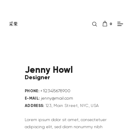
0
Jenny Howl
Designer
PHONE:
+1(234)5678900
E-MAIL:
jenny@mail.com
ADDRESS:
123, Main Street, NYC, USA
Lorem ipsum dolor sit amet, consectetuer
adipiscing elit, sed diam nonummy nibh