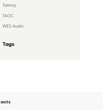
Tannoy
TAOC
WES Audio
Tags
tacts