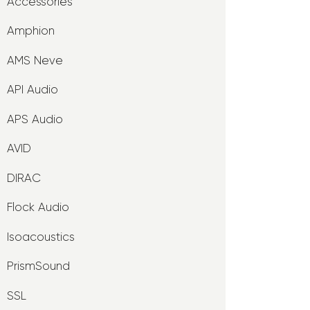
Accessories
Amphion
AMS Neve
API Audio
APS Audio
AVID
DIRAC
Flock Audio
Isoacoustics
PrismSound
SSL