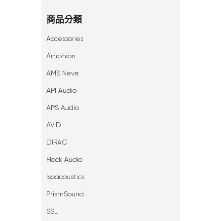
商品分類
Accessories
Amphion
AMS Neve
API Audio
APS Audio
AVID
DIRAC
Flock Audio
Isoacoustics
PrismSound
SSL